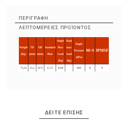
ΠΕΡΙΓΡΑΦΉ
ΛΕΠΤΟΜΈΡΕΙΕΣ ΠΡΟΪΌΝΤΟΣ
Single
Dual
Single
Weight
TD
OD
Standard
Max
max
M+S
3PMSF
Pressure
(Kg)
(mm)
(mm)
Rim
Load
load
(kPa)
(Kg)
(kg)
75,54
15,5
1072
11,75
4500
900
Y
Y
ΔΕΊΤΕ ΕΠΊΣΗΣ