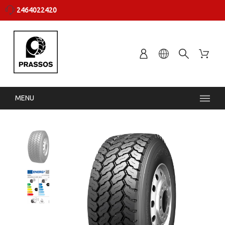
2464022420
MENU