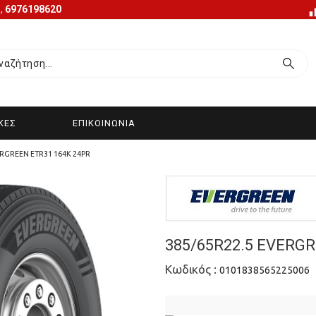
1
,
6976198620
ΚΕΣ
ΕΠΙΚΟΙΝΩΝΊΑ
ERGREEN ETR31 164K 24PR
385/65R22.5 EVERGR
Κωδικός :
0101838565225006