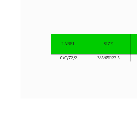
LABEL
SIZE
C/C/72/2
385/65R22.5