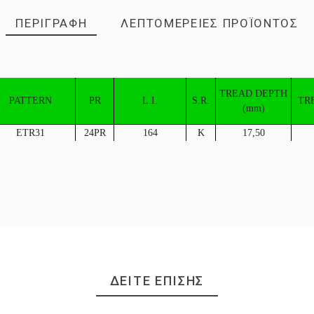
ΠΕΡΙΓΡΑΦΉ
ΛΕΠΤΟΜΈΡΕΙΕΣ ΠΡΟΪΌΝΤΟΣ
TREAD DEPTH
PATTERN
PR
L.I.
S.R.
TR
(mm)
ETR31
24PR
164
K
17,50
ΔΕΊΤΕ ΕΠΊΣΗΣ