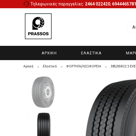
Τηλεφωνικές παραγγελίες:
2464 022420
,
694446578
ΑΡΧΙΚΉ
ΕΛΑΣΤΙΚΑ
ΜΑΡ
Αρχική
Ελαστικά
ΦΟΡΤΗΓΑ/ΛΕΩΦΟΡΕΙΑ
385/65R22.5 EV