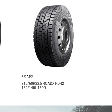
ROADX
ROADX
315/60R22.5 ROADX RDR2
315/80R2
152/148L 18PR
156/153K