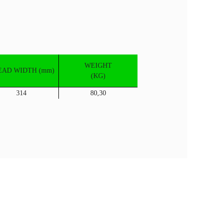
WEIGHT
EAD WIDTH (mm)
(KG)
314
80,30